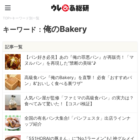
ウレぴあ総研（うれぴあ）
TOP
>
キーワード別一覧
俺のBakery
キーワード：
記事一覧
【パン好き必見】あの『俺の罪悪パン』が再販売！「マ
ヌルパン」を再現した“禁断の美味”♪
高級食パン『俺のBakery』を直撃！ 必食「おすすめパ
ン」&“おいしく食べる裏ワザ”
人気パン屋が監修「ファミマの高級食パン」の実力は？
食べてみて驚いた！【コスパ検証】
全国の有名パン大集合!「パンフェスタ」出店ラインナ
ップ紹介
「551HORAIの豚まん」に“No.1ラーメン”も! 神グルメイ