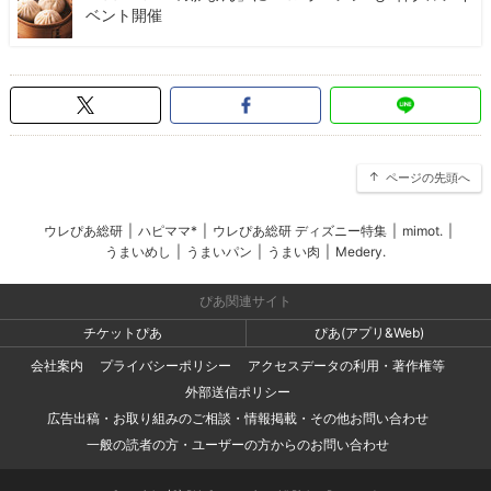
ベント開催
ページの先頭へ
ウレぴあ総研
|
ハピママ*
|
ウレぴあ総研 ディズニー特集
|
mimot.
|
うまいめし
|
うまいパン
|
うまい肉
|
Medery.
ぴあ関連サイト
チケットぴあ
ぴあ(アプリ&Web)
会社案内
プライバシーポリシー
アクセスデータの利用・著作権等
外部送信ポリシー
広告出稿・お取り組みのご相談・情報掲載・その他お問い合わせ
一般の読者の方・ユーザーの方からのお問い合わせ