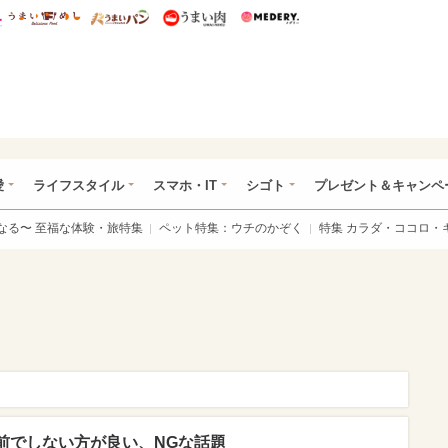
総研 ディズニー特集
mimot.
うまいめし
うまいパン
うまい肉
Medery.
ぴあ総研（うれぴあ）
愛
ライフスタイル
スマホ・IT
シゴト
プレゼント＆キャンペ
なる〜 至福な体験・旅特集
ペット特集：ウチのかぞく
特集 カラダ・ココロ・
前でしない方が良い、NGな話題