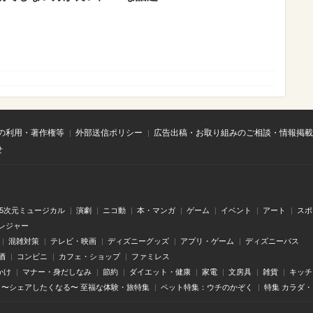
の利用・著作権等
外部送信ポリシー
広告出稿・お取り組みのご相談・情報掲載
せ
.5次元ミュージカル
演劇
ニコ動
本・マンガ
ゲーム
イベント
アート
スポ
レジャー
混雑対策
テレビ・映画
ディズニーグッズ
アプリ・ゲーム
ディズニーパス
酒
コンビニ
カフェ・ショップ
ファミレス
かけ
マナー・身だしなみ
節約
ダイエット・健康
家電
文房具
雑貨
キッチ
〜シェアしたくなる〜 至福な体験・旅特集
ペット特集：ウチのかぞく
特集 カラダ