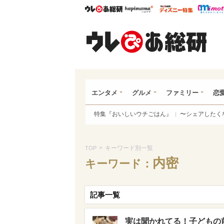
ウレぴあ総研
ハピママ*
ウレぴあ
ウレ
エンタメ
グルメ
ファミリー
恋
特集『おいしいウチごはん』
〜シェアしたく
>
キーワード別一覧
TOP
内密
キーワード：
記事一覧
実は聞かれてる！子どもの