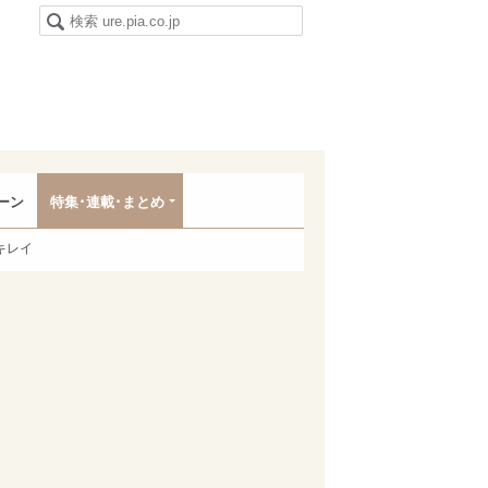
ーン
特集･連載･まとめ
キレイ