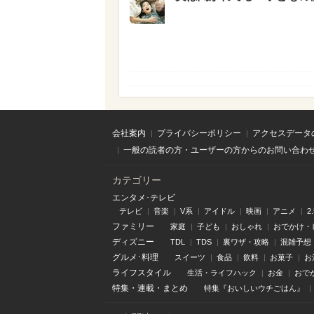
会社案内
プライバシーポリシー
アクセスデータ
一般の読者の方・ユーザーの方からのお問い合わ
カテゴリー
エンタメ･テレビ
テレビ
音楽
V系
アイドル
映画
アニメ
2
ファミリー
家庭
子ども
おしゃれ
おでかけ・
ディズニー
TDL
TDS
裏ワザ・攻略
混雑予想
グルメ･料理
スイーツ
食品
飲料
お菓子
お
ライフスタイル
生活・ライフハック
お金
おで
特集
・
連載
・
まとめ
特集『おいしいウチごはん』