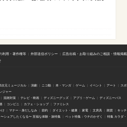
の利用・著作権等
外部送信ポリシー
広告出稿・お取り組みのご相談・情報掲載
せ
.5次元ミュージカル
演劇
ニコ動
本・マンガ
ゲーム
イベント
アート
スポ
レジャー
混雑対策
テレビ・映画
ディズニーグッズ
アプリ・ゲーム
ディズニーパス
酒
コンビニ
カフェ・ショップ
ファミレス
かけ
マナー・身だしなみ
節約
ダイエット・健康
家電
文房具
雑貨
キッチ
〜シェアしたくなる〜 至福な体験・旅特集
ペット特集：ウチのかぞく
特集 カラダ