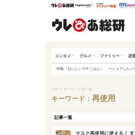
ウレぴあ総研
ハピママ*
ウレぴあ
ウレ
エンタメ
グルメ
ファミリー
恋
特集『おいしいウチごはん』
〜シェアしたく
>
キーワード別一覧
TOP
再使用
キーワード：
記事一覧
マスク再使用に使える！ 