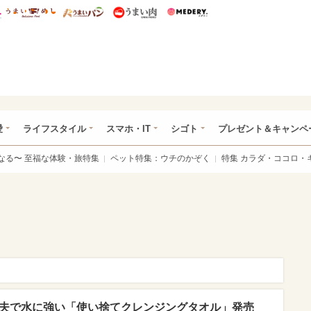
総研 ディズニー特集
mimot.
うまいめし
うまいパン
うまい肉
Medery.
ぴあ総研（うれぴあ）
愛
ライフスタイル
スマホ・IT
シゴト
プレゼント＆キャンペ
なる〜 至福な体験・旅特集
ペット特集：ウチのかぞく
特集 カラダ・ココロ・
丈夫で水に強い「使い捨てクレンジングタオル」発売