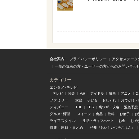
会社案内
プライバシーポリシー
アクセスデータ
一般の読者の方・ユーザーの方からのお問い合わ
カテゴリー
エンタメ･テレビ
テレビ
音楽
V系
アイドル
映画
アニメ
2
ファミリー
家庭
子ども
おしゃれ
おでかけ・
ディズニー
TDL
TDS
裏ワザ・攻略
混雑予想
グルメ･料理
スイーツ
食品
飲料
お菓子
お
ライフスタイル
生活・ライフハック
お金
おで
特集
・
連載
・
まとめ
特集『おいしいウチごはん』