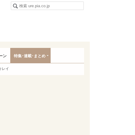
ーン
特集･連載･まとめ
キレイ