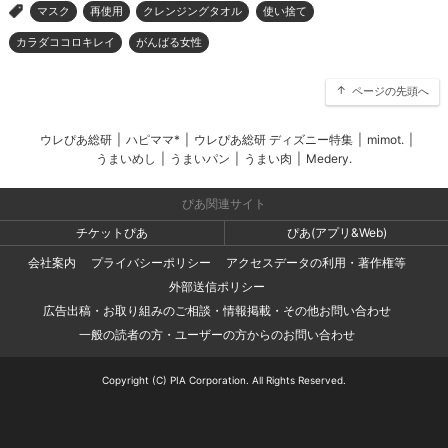
マスク
再使用
クレンジングタオル
使い捨て
>
カラダココロキレイ
がんばる女性
ページの先頭へ
ウレぴあ総研
|
ハピママ*
|
ウレぴあ総研 ディズニー特集
|
mimot.
|
うまいめし
|
うまいパン
|
うまい肉
|
Medery.
ぴあ関連サイト
チケットぴあ
ぴあ(アプリ&Web)
会社案内
プライバシーポリシー
アクセスデータの利用・著作権等
外部送信ポリシー
広告出稿・お取り組みのご相談・情報掲載・その他お問い合わせ
一般の読者の方・ユーザーの方からのお問い合わせ
Copyright (C) PIA Corporation. All Rights Reserved.