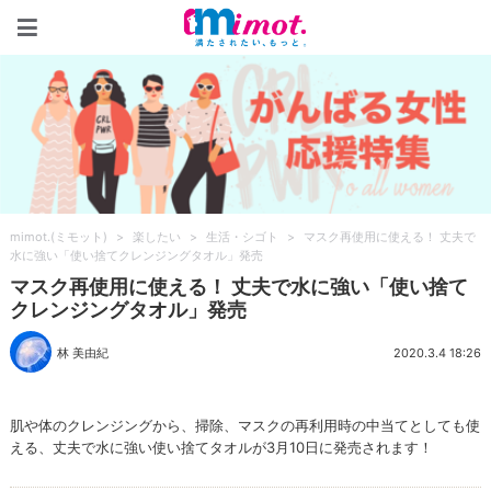
mimot.(ミモット)
mimot.(ミモット)
>
楽したい
>
生活・シゴト
>
マスク再使用に使える！ 丈夫で
水に強い「使い捨てクレンジングタオル」発売
マスク再使用に使える！ 丈夫で水に強い「使い捨て
クレンジングタオル」発売
林 美由紀
2020.3.4 18:26
肌や体のクレンジングから、掃除、マスクの再利用時の中当てとしても使
える、丈夫で水に強い使い捨てタオルが3月10日に発売されます！