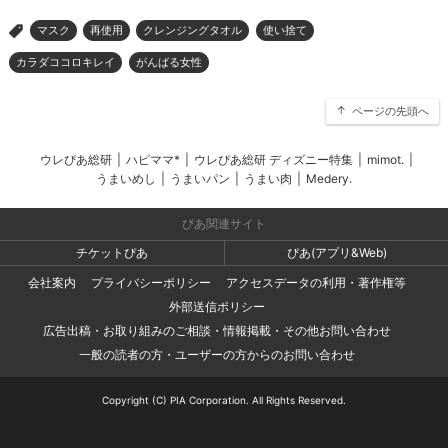
マスク
再使用
クレンジングタオル
使い捨て
>
カラダココロキレイ
がんばる女性
ページの先頭へ
ウレぴあ総研
|
ハピママ*
|
ウレぴあ総研 ディズニー特集
|
mimot.
|
うまいめし
|
うまいパン
|
うまい肉
|
Medery.
ぴあ関連サイト
チケットぴあ
ぴあ(アプリ&Web)
会社案内
プライバシーポリシー
アクセスデータの利用・著作権等
外部送信ポリシー
広告出稿・お取り組みのご相談・情報掲載・その他お問い合わせ
一般の読者の方・ユーザーの方からのお問い合わせ
Copyright (C) PIA Corporation. All Rights Reserved.