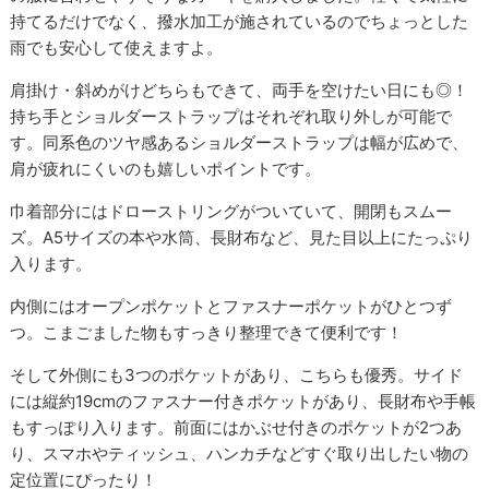
持てるだけでなく、撥水加工が施されているのでちょっとした
雨でも安心して使えますよ。
肩掛け・斜めがけどちらもできて、両手を空けたい日にも◎！
持ち手とショルダーストラップはそれぞれ取り外しが可能で
す。同系色のツヤ感あるショルダーストラップは幅が広めで、
肩が疲れにくいのも嬉しいポイントです。
巾着部分にはドローストリングがついていて、開閉もスムー
ズ。A5サイズの本や水筒、長財布など、見た目以上にたっぷり
入ります。
内側にはオープンポケットとファスナーポケットがひとつず
つ。こまごました物もすっきり整理できて便利です！
そして外側にも3つのポケットがあり、こちらも優秀。サイド
には縦約19cmのファスナー付きポケットがあり、長財布や手帳
もすっぽり入ります。前面にはかぶせ付きのポケットが2つあ
り、スマホやティッシュ、ハンカチなどすぐ取り出したい物の
定位置にぴったり！