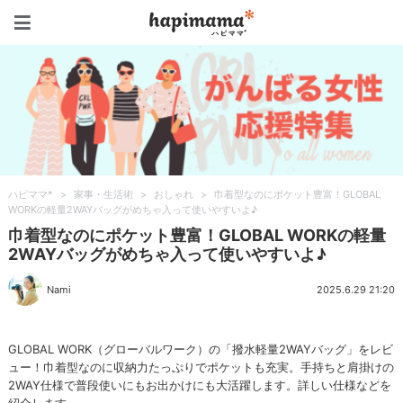
ハピママ*
ハピママ*
>
家事・生活術
>
おしゃれ
>
巾着型なのにポケット豊富！GLOBAL
WORKの軽量2WAYバッグがめちゃ入って使いやすいよ♪
巾着型なのにポケット豊富！GLOBAL WORKの軽量
2WAYバッグがめちゃ入って使いやすいよ♪
Nami
2025.6.29 21:20
GLOBAL WORK（グローバルワーク）の「撥水軽量2WAYバッグ」をレビ
ュー！巾着型なのに収納力たっぷりでポケットも充実。手持ちと肩掛けの
2WAY仕様で普段使いにもお出かけにも大活躍します。詳しい仕様などを