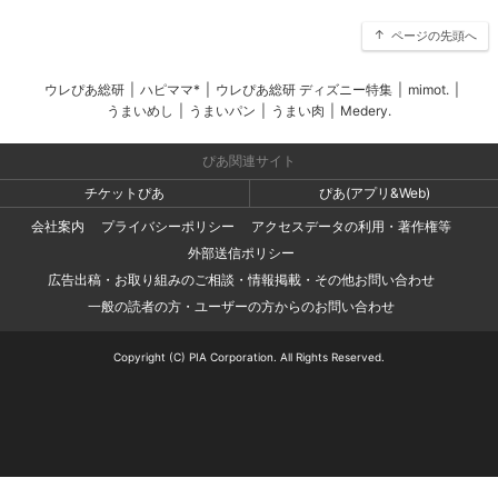
ページの先頭へ
ウレぴあ総研
|
ハピママ*
|
ウレぴあ総研 ディズニー特集
|
mimot.
|
うまいめし
|
うまいパン
|
うまい肉
|
Medery.
ぴあ関連サイト
チケットぴあ
ぴあ(アプリ&Web)
会社案内
プライバシーポリシー
アクセスデータの利用・著作権等
外部送信ポリシー
広告出稿・お取り組みのご相談・情報掲載・その他お問い合わせ
一般の読者の方・ユーザーの方からのお問い合わせ
Copyright (C) PIA Corporation. All Rights Reserved.