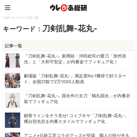
ウレぴあ総研（うれぴあ）
TOP
>
キーワード別一覧
刀剣乱舞-花丸-
キーワード：
記事一覧
『刀剣乱舞-花丸-』新撰組・沖田総司の愛刀「加州清
光」と「大和守安定」が内番姿でフィギュア化！
劇場版「刀剣乱舞-花丸-」満足度No.1獲得で好スター
ト、全国21館で2万1000人動員
『刀剣乱舞-花丸-』国永作の太刀「鶴丸国永」が内番衣
装でフィギュア化
鎖骨ラインをチラ見せ! コトブキヤ「刀剣乱舞-花丸-」
燭台切光忠を内番スタイルでフィギュア化
アニメ×伝統工芸コラボグッズが登場、職人の技が光る