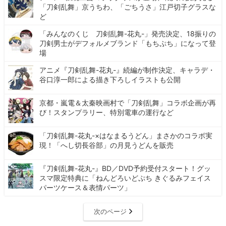
「刀剣乱舞」京うちわ、「ごちうさ」江戸切子グラスな
ど
「みんなのくじ 刀剣乱舞-花丸-」発売決定、18振りの
刀剣男士がデフォルメブランド「もちぷち」になって登
場
アニメ『刀剣乱舞-花丸-』続編が制作決定、キャラデ・
谷口淳一郎による描き下ろしイラストも公開
京都・嵐電＆太秦映画村で「刀剣乱舞」コラボ企画が再
び！スタンプラリー、特別電車の運行など
「刀剣乱舞-花丸-×はなまるうどん」まさかのコラボ実
現！「へし切長谷部」の月見うどんを販売
『刀剣乱舞-花丸-』BD／DVD予約受付スタート！グッ
スマ限定特典に「ねんどろいどぷち きぐるみフェイス
パーツケース＆表情パーツ」
次のページ