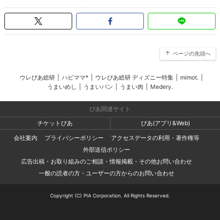
ページの先頭へ
ウレぴあ総研
|
ハピママ*
|
ウレぴあ総研 ディズニー特集
|
mimot.
|
うまいめし
|
うまいパン
|
うまい肉
|
Medery.
ぴあ関連サイト
チケットぴあ
ぴあ(アプリ&Web)
会社案内
プライバシーポリシー
アクセスデータの利用・著作権等
外部送信ポリシー
広告出稿・お取り組みのご相談・情報掲載・その他お問い合わせ
一般の読者の方・ユーザーの方からのお問い合わせ
Copyright (C) PIA Corporation. All Rights Reserved.