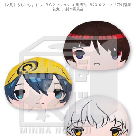
【A賞】もちぷちまるっこBIGクッション-加州清光- ©2016 アニメ『刀剣乱舞-
花丸-』製作委員会