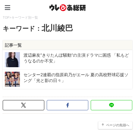
ウレぴあ総研（うれぴあ）
TOP
>
キーワード別一覧
北川綾巴
キーワード：
記事一覧
渡辺麻友“きりたんぽ騒動”の主演ドラマに困惑 「私もど
うなるのか不安」
センター2連覇の指原莉乃がエール 夏の高校野球応援ソ
ング「光と影の日々」
ページの先頭へ