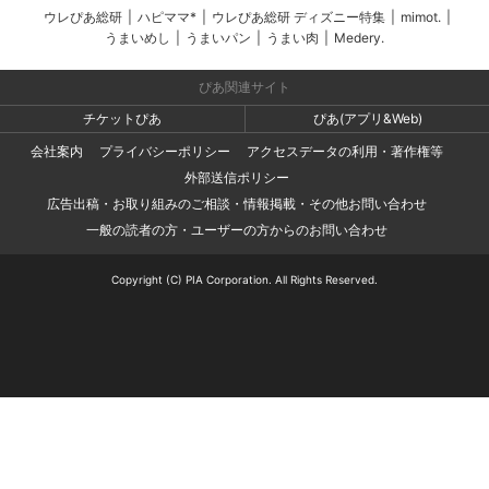
ウレぴあ総研
|
ハピママ*
|
ウレぴあ総研 ディズニー特集
|
mimot.
|
うまいめし
|
うまいパン
|
うまい肉
|
Medery.
ぴあ関連サイト
チケットぴあ
ぴあ(アプリ&Web)
会社案内
プライバシーポリシー
アクセスデータの利用・著作権等
外部送信ポリシー
広告出稿・お取り組みのご相談・情報掲載・その他お問い合わせ
一般の読者の方・ユーザーの方からのお問い合わせ
Copyright (C) PIA Corporation. All Rights Reserved.