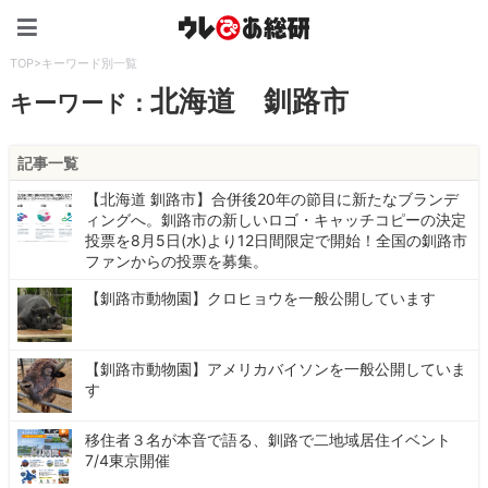
ウレぴあ総研（うれぴあ）
TOP
>
キーワード別一覧
北海道 釧路市
キーワード：
記事一覧
【北海道 釧路市】合併後20年の節目に新たなブランデ
ィングへ。釧路市の新しいロゴ・キャッチコピーの決定
投票を8月5日(水)より12日間限定で開始！全国の釧路市
ファンからの投票を募集。
【釧路市動物園】クロヒョウを一般公開しています
【釧路市動物園】アメリカバイソンを一般公開していま
す
移住者３名が本音で語る、釧路で二地域居住イベント
7/4東京開催