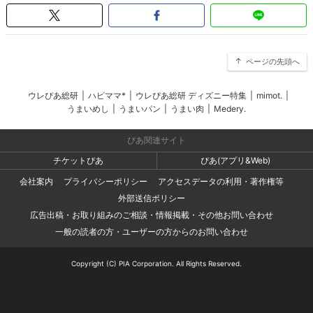
ページの先頭へ
ウレぴあ総研
|
ハピママ*
|
ウレぴあ総研 ディズニー特集
|
mimot.
|
うまいめし
|
うまいパン
|
うまい肉
|
Medery.
ぴあ関連サイト
チケットぴあ
ぴあ(アプリ&Web)
会社案内
プライバシーポリシー
アクセスデータの利用・著作権等
外部送信ポリシー
広告出稿・お取り組みのご相談・情報掲載・その他お問い合わせ
一般の読者の方・ユーザーの方からのお問い合わせ
Copyright (C) PIA Corporation. All Rights Reserved.