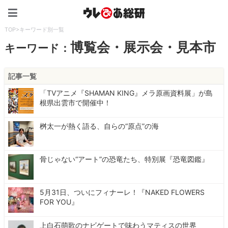
ウレぴあ総研（うれぴあ）
TOP
>
キーワード別一覧
博覧会・展示会・見本市
キーワード：
記事一覧
「TVアニメ『SHAMAN KING』メラ原画資料展」が島
根県出雲市で開催中！
桝太一が熱く語る、自らの“原点”の海
骨じゃない“アート”の恐竜たち、特別展『恐竜図鑑』
5月31日、ついにフィナーレ！『NAKED FLOWERS
FOR YOU』
上白石萌歌のナビゲートで味わうマティスの世界