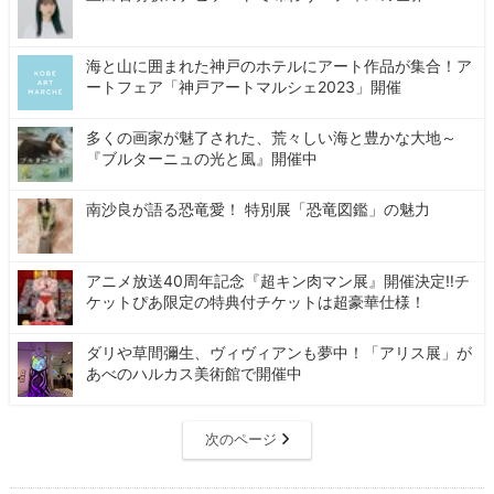
海と山に囲まれた神戸のホテルにアート作品が集合！ア
ートフェア「神戸アートマルシェ2023」開催
多くの画家が魅了された、荒々しい海と豊かな大地～
『ブルターニュの光と風』開催中
南沙良が語る恐竜愛！ 特別展「恐竜図鑑」の魅力
アニメ放送40周年記念『超キン肉マン展』開催決定‼チ
ケットぴあ限定の特典付チケットは超豪華仕様！
ダリや草間彌生、ヴィヴィアンも夢中！「アリス展」が
あべのハルカス美術館で開催中
次のページ