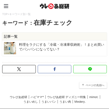
ウレぴあ総研（うれぴあ）
TOP
>
キーワード別一覧
在庫チェック
キーワード：
記事一覧
料理をラクにする「冷蔵・冷凍庫収納術」！まとめ買い
でパンパンになってない？
ページの先頭へ
ウレぴあ総研
|
ハピママ*
|
ウレぴあ総研 ディズニー特集
|
mimot.
|
うまいめし
|
うまいパン
|
うまい肉
|
Medery.