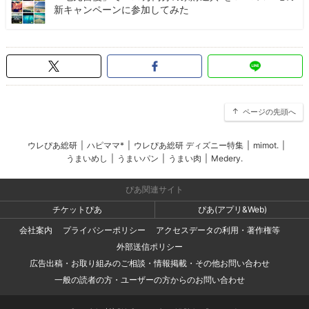
新キャンペーンに参加してみた
ページの先頭へ
ウレぴあ総研
|
ハピママ*
|
ウレぴあ総研 ディズニー特集
|
mimot.
|
うまいめし
|
うまいパン
|
うまい肉
|
Medery.
ぴあ関連サイト
チケットぴあ
ぴあ(アプリ&Web)
会社案内
プライバシーポリシー
アクセスデータの利用・著作権等
外部送信ポリシー
広告出稿・お取り組みのご相談・情報掲載・その他お問い合わせ
一般の読者の方・ユーザーの方からのお問い合わせ