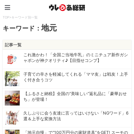
ウレぴあ総研（うれぴあ）
TOP
>
キーワード別一覧
地元
キーワード：
記事一覧
これ激かわ！「全国ご当地牛乳」のミニチュア新作ガシ
ャポンが神クオリティ♪【目指せコンプ】
子育ての辛さを軽減してくれる「ママ友」は戦友！上手
く付き合うコツ
【ふるさと納税】全国の“美味しい”返礼品に「豪華おせ
ち」が登場！
久しぶりに会う友達に言ってはいけない「NGワード」6
選＆上手な変換方法
「地元自慢」で“100万円分の家財道具”をGET! スーモの