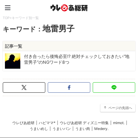
ウレぴあ総研（うれぴあ）
TOP
>
キーワード別一覧
地雷男子
キーワード：
記事一覧
付き合ったら後悔必至!? 絶対チェックしておきたい“地
雷男子”のNGワード8つ
ページの先頭へ
ウレぴあ総研
|
ハピママ*
|
ウレぴあ総研 ディズニー特集
|
mimot.
|
うまいめし
|
うまいパン
|
うまい肉
|
Medery.