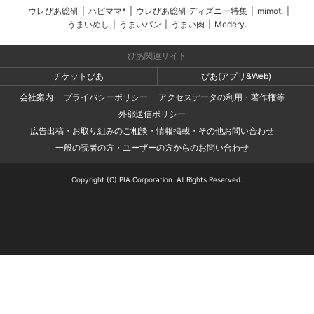
ウレぴあ総研
|
ハピママ*
|
ウレぴあ総研 ディズニー特集
|
mimot.
|
うまいめし
|
うまいパン
|
うまい肉
|
Medery.
ぴあ関連サイト
チケットぴあ
ぴあ(アプリ&Web)
会社案内
プライバシーポリシー
アクセスデータの利用・著作権等
外部送信ポリシー
広告出稿・お取り組みのご相談・情報掲載・その他お問い合わせ
一般の読者の方・ユーザーの方からのお問い合わせ
Copyright (C) PIA Corporation. All Rights Reserved.