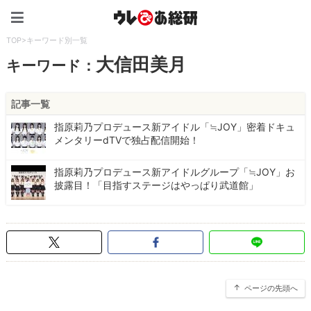
ウレぴあ総研（うれぴあ）
TOP
>
キーワード別一覧
大信田美月
キーワード：
記事一覧
指原莉乃プロデュース新アイドル「≒JOY」密着ドキュ
メンタリーdTVで独占配信開始！
指原莉乃プロデュース新アイドルグループ「≒JOY」お
披露目！「目指すステージはやっぱり武道館」
ページの先頭へ