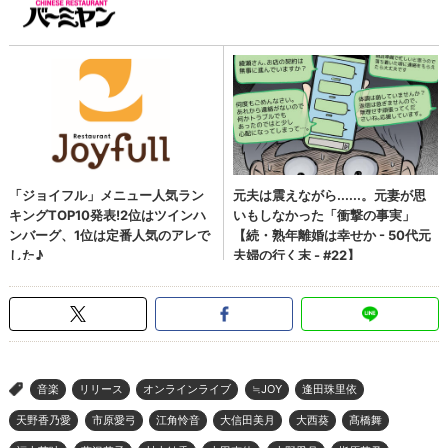
音楽
リリース
オンラインライブ
≒JOY
逢田珠里依
>
天野香乃愛
市原愛弓
江角怜音
大信田美月
大西葵
髙橋舞