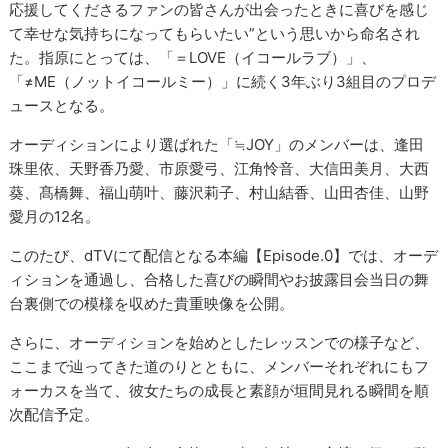
応援してくださるファンの皆さんが出会ったときに喜びを感じ
て幸せな気持ちになってもらいたい”という思いから命名され
た。指原にとっては、「＝LOVE（イコールラブ）」、
「≠ME（ノットイコールミー）」に続く3年ぶり3組目のプロデ
ュースとなる。
オーディションにより選ばれた「≒JOY」のメンバーは、逢田
珠里依、天野香乃愛、市原愛弓、江角怜音、大信田美月、大西
葵、髙橋舞、福山萌叶、藤沢莉子、村山結香、山田杏佳、山野
愛月の12名。
このたび、dTVにて配信となる本編【Episode.0】では、オーデ
ィションを通過し、合格した喜びの瞬間やお披露目会当日の舞
台裏側での模様を収めた貴重映像を公開。
さらに、オーディションを始めとしたレッスンでの様子など、
ここまで辿ってきた道のりとともに、メンバーそれぞれにもフ
ォーカスを当て、彼女たちの成長と素顔が垣間見れる瞬間を順
次配信予定。