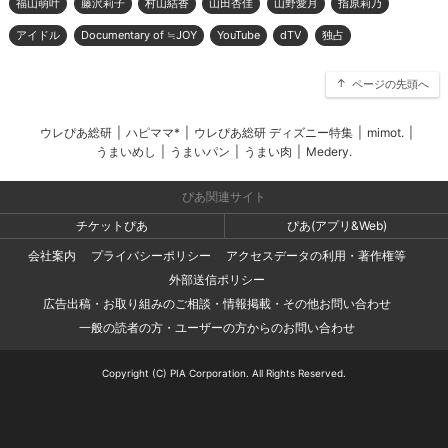
福山萌叶
藤沢莉子
村山結香
山田杏佳
山野愛月
指原莉乃
アイドル
Documentary of ≒JOY
YouTube
dTV
独占
ページの先頭へ
ウレぴあ総研
|
ハピママ*
|
ウレぴあ総研 ディズニー特集
|
mimot.
|
うまいめし
|
うまいパン
|
うまい肉
|
Medery.
ぴあ関連サイト
チケットぴあ
ぴあ(アプリ&Web)
会社案内
プライバシーポリシー
アクセスデータの利用・著作権等
外部送信ポリシー
広告出稿・お取り組みのご相談・情報掲載・その他お問い合わせ
一般の読者の方・ユーザーの方からのお問い合わせ
Copyright (C) PIA Corporation. All Rights Reserved.