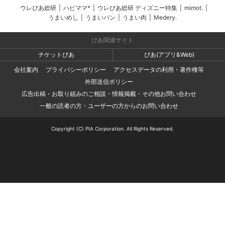
ウレぴあ総研
|
ハピママ*
|
ウレぴあ総研 ディズニー特集
|
mimot.
|
うまいめし
|
うまいパン
|
うまい肉
|
Medery.
ぴあ関連サイト
チケットぴあ
ぴあ(アプリ&Web)
会社案内
プライバシーポリシー
アクセスデータの利用・著作権等
外部送信ポリシー
広告出稿・お取り組みのご相談・情報掲載・その他お問い合わせ
一般の読者の方・ユーザーの方からのお問い合わせ
Copyright (C) PIA Corporation. All Rights Reserved.