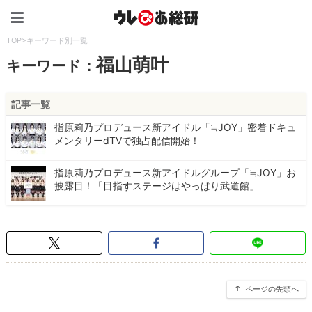
ウレぴあ総研（うれぴあ）
TOP
>
キーワード別一覧
福山萌叶
キーワード：
記事一覧
指原莉乃プロデュース新アイドル「≒JOY」密着ドキュ
メンタリーdTVで独占配信開始！
指原莉乃プロデュース新アイドルグループ「≒JOY」お
披露目！「目指すステージはやっぱり武道館」
ページの先頭へ