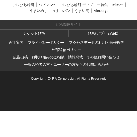
ウレぴあ総研
|
ハピママ*
|
ウレぴあ総研 ディズニー特集
|
mimot.
|
うまいめし
|
うまいパン
|
うまい肉
|
Medery.
ぴあ関連サイト
チケットぴあ
ぴあ(アプリ&Web)
会社案内
プライバシーポリシー
アクセスデータの利用・著作権等
外部送信ポリシー
広告出稿・お取り組みのご相談・情報掲載・その他お問い合わせ
一般の読者の方・ユーザーの方からのお問い合わせ
Copyright (C) PIA Corporation. All Rights Reserved.