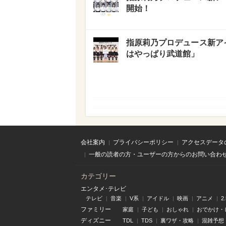
開始！
指原莉乃プロデュース新ア
はやっぱり武道館」
会社案内
プライバシーポリシー
アクセスデータ
一般の読者の方・ユーザーの方からのお問い合わ
カテゴリー
エンタメ･テレビ
テレビ
音楽
V系
アイドル
映画
アニメ
2
ファミリー
家庭
子ども
おしゃれ
おでかけ・
ディズニー
TDL
TDS
裏ワザ・攻略
混雑予想