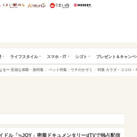
総研 ディズニー特集
mimot.
うまいめし
うまいパン
うまい肉
Medery.
ぴあ総研（うれぴあ）
愛
ライフスタイル
スマホ・IT
シゴト
プレゼント＆キャンペ
なる〜 至福な体験・旅特集
ペット特集：ウチのかぞく
特集 カラダ・ココロ・
ドル「≒JOY」密着ドキュメンタリーdTVで独占配信