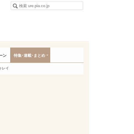
ーン
特集･連載･まとめ
キレイ