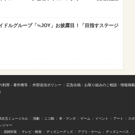
イドルグループ「≒JOY」お披露目！「目指すステージ
の利用・著作権等
外部送信ポリシー
広告出稿・お取り組みのご相談・情報掲載
せ
.5次元ミュージカル
演劇
ニコ動
本・マンガ
ゲーム
イベント
アート
スポ
レジャー
混雑対策
テレビ・映画
ディズニーグッズ
アプリ・ゲーム
ディズニーパス