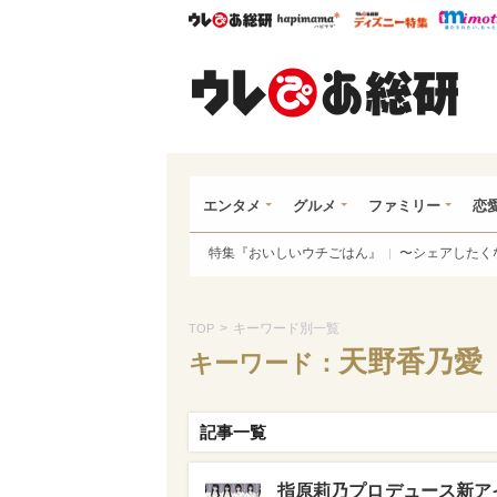
ウレぴあ総研
ハピママ*
ウレぴあ
ウレ
エンタメ
グルメ
ファミリー
恋
特集『おいしいウチごはん』
〜シェアしたく
>
キーワード別一覧
TOP
天野香乃愛
キーワード：
記事一覧
指原莉乃プロデュース新アイ