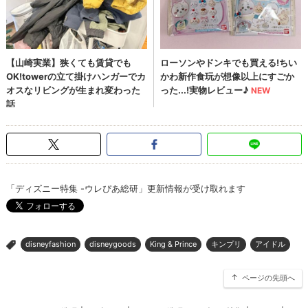
「ディズニー特集 -ウレぴあ総研」更新情報が受け取れます
disneyfashion
disneygoods
King & Prince
キンプリ
アイドル
>
ページの先頭へ