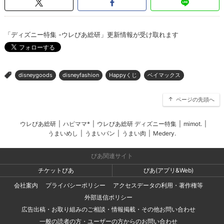
「ディズニー特集 -ウレぴあ総研」更新情報が受け取れます
disneygoods
disneyfashion
Happyくじ
ベイマックス
>
ページの先頭へ
ウレぴあ総研
|
ハピママ*
|
ウレぴあ総研 ディズニー特集
|
mimot.
|
うまいめし
|
うまいパン
|
うまい肉
|
Medery.
ぴあ関連サイト
チケットぴあ
ぴあ(アプリ&Web)
会社案内
プライバシーポリシー
アクセスデータの利用・著作権等
外部送信ポリシー
広告出稿・お取り組みのご相談・情報掲載・その他お問い合わせ
一般の読者の方・ユーザーの方からのお問い合わせ