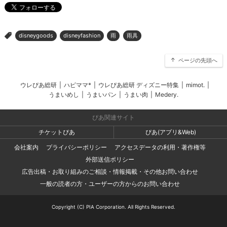
disneygoods
disneyfashion
雨
雨具
>
ページの先頭へ
ウレぴあ総研
|
ハピママ*
|
ウレぴあ総研 ディズニー特集
|
mimot.
|
うまいめし
|
うまいパン
|
うまい肉
|
Medery.
ぴあ関連サイト
チケットぴあ
ぴあ(アプリ&Web)
会社案内
プライバシーポリシー
アクセスデータの利用・著作権等
外部送信ポリシー
広告出稿・お取り組みのご相談・情報掲載・その他お問い合わせ
一般の読者の方・ユーザーの方からのお問い合わせ
Copyright (C) PIA Corporation. All Rights Reserved.