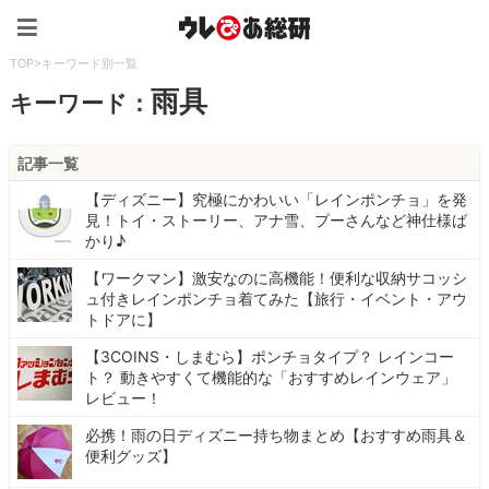
ウレぴあ総研（うれぴあ）
TOP
>
キーワード別一覧
雨具
キーワード：
記事一覧
【ディズニー】究極にかわいい「レインポンチョ」を発
見！トイ・ストーリー、アナ雪、プーさんなど神仕様ば
かり♪
【ワークマン】激安なのに高機能！便利な収納サコッシ
ュ付きレインポンチョ着てみた【旅行・イベント・アウ
トドアに】
【3COINS・しまむら】ポンチョタイプ？ レインコー
ト？ 動きやすくて機能的な「おすすめレインウェア」
レビュー！
必携！雨の日ディズニー持ち物まとめ【おすすめ雨具＆
便利グッズ】