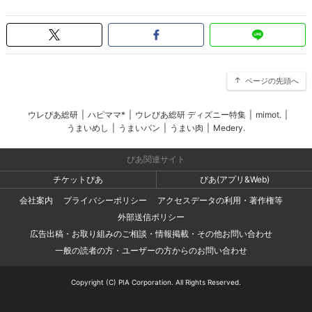
ページの先頭へ
ウレぴあ総研
|
ハピママ*
|
ウレぴあ総研 ディズニー特集
|
mimot.
|
うまいめし
|
うまいパン
|
うまい肉
|
Medery.
ぴあ関連サイト
チケットぴあ
ぴあ(アプリ&Web)
会社案内
プライバシーポリシー
アクセスデータの利用・著作権等
外部送信ポリシー
広告出稿・お取り組みのご相談・情報掲載・その他お問い合わせ
一般の読者の方・ユーザーの方からのお問い合わせ
Copyright (C) PIA Corporation. All Rights Reserved.