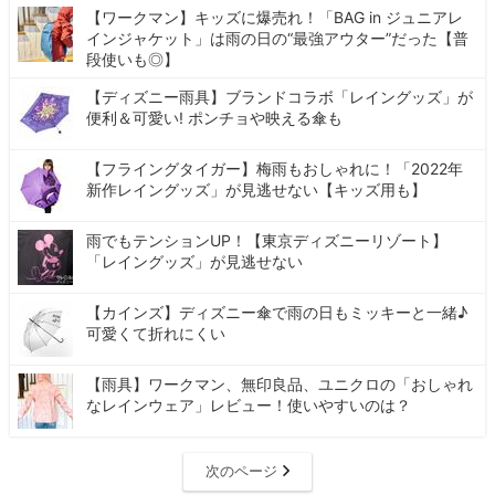
【ワークマン】キッズに爆売れ！「BAG in ジュニアレ
インジャケット」は雨の日の“最強アウター”だった【普
段使いも◎】
【ディズニー雨具】ブランドコラボ「レイングッズ」が
便利＆可愛い! ポンチョや映える傘も
【フライングタイガー】梅雨もおしゃれに！「2022年
新作レイングッズ」が見逃せない【キッズ用も】
雨でもテンションUP！【東京ディズニーリゾート】
「レイングッズ」が見逃せない
【カインズ】ディズニー傘で雨の日もミッキーと一緒♪
可愛くて折れにくい
【雨具】ワークマン、無印良品、ユニクロの「おしゃれ
なレインウェア」レビュー！使いやすいのは？
次のページ