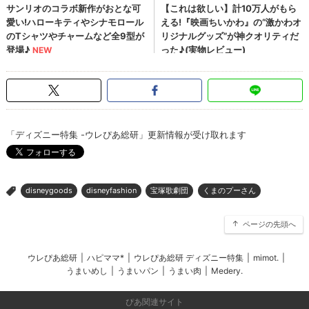
「ディズニー特集 -ウレぴあ総研」更新情報が受け取れます
disneygoods
disneyfashion
宝塚歌劇団
くまのプーさん
>
ページの先頭へ
ウレぴあ総研
|
ハピママ*
|
ウレぴあ総研 ディズニー特集
|
mimot.
|
うまいめし
|
うまいパン
|
うまい肉
|
Medery.
ぴあ関連サイト