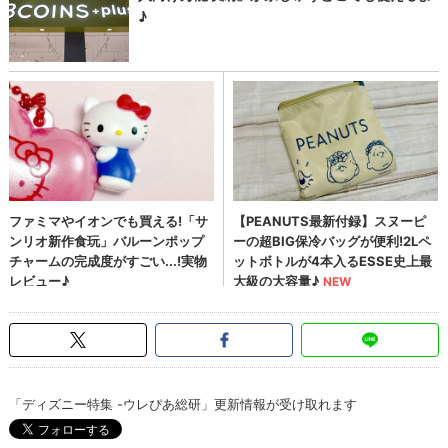
「ディズニー特集 -ウレぴあ総研」更新情報が受け取れます