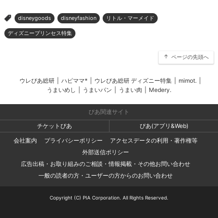
disneygoods
disneyfashion
リトル・マーメイド
>
ディズニープリンセス特集
ページの先頭へ
ウレぴあ総研
|
ハピママ*
|
ウレぴあ総研 ディズニー特集
|
mimot.
|
うまいめし
|
うまいパン
|
うまい肉
|
Medery.
ぴあ関連サイト
チケットぴあ
ぴあ(アプリ&Web)
会社案内
プライバシーポリシー
アクセスデータの利用・著作権等
外部送信ポリシー
広告出稿・お取り組みのご相談・情報掲載・その他お問い合わせ
一般の読者の方・ユーザーの方からのお問い合わせ
Copyright (C) PIA Corporation. All Rights Reserved.