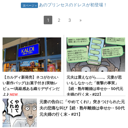
あのプリンセスのドレスが初登場！
次ページ
1
2
3
»