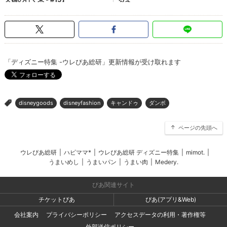
「ディズニー特集 -ウレぴあ総研」更新情報が受け取れます
disneygoods
disneyfashion
キャンドゥ
ダンボ
>
ページの先頭へ
ウレぴあ総研
|
ハピママ*
|
ウレぴあ総研 ディズニー特集
|
mimot.
|
うまいめし
|
うまいパン
|
うまい肉
|
Medery.
ぴあ関連サイト
チケットぴあ
ぴあ(アプリ&Web)
会社案内
プライバシーポリシー
アクセスデータの利用・著作権等
外部送信ポリシー