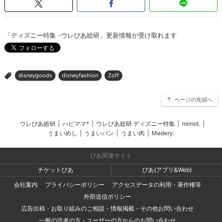
「ディズニー特集 -ウレぴあ総研」更新情報が受け取れます
disneygoods
disneyfashion
Zoff
>
ページの先頭へ
ウレぴあ総研
|
ハピママ*
|
ウレぴあ総研 ディズニー特集
|
mimot.
|
うまいめし
|
うまいパン
|
うまい肉
|
Medery.
ぴあ関連サイト
チケットぴあ
ぴあ(アプリ&Web)
会社案内
プライバシーポリシー
アクセスデータの利用・著作権等
外部送信ポリシー
広告出稿・お取り組みのご相談・情報掲載・その他お問い合わせ
一般の読者の方・ユーザーの方からのお問い合わせ