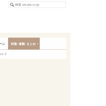
ーン
特集･連載･まとめ
キレイ