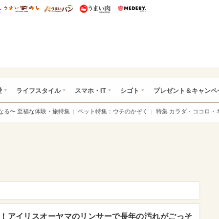
総研 ディズニー特集
mimot.
うまいめし
うまいパン
うまい肉
Medery.
ぴあ総研（うれぴあ）
愛
ライフスタイル
スマホ・IT
シゴト
プレゼント＆キャンペ
なる〜 至福な体験・旅特集
ペット特集：ウチのかぞく
特集 カラダ・ココロ・
！アイリスオーヤマのリンサーで長年の汚れがごっそ