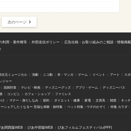
次のページ
の利用・著作権等
外部送信ポリシー
広告出稿・お取り組みのご相談・情報掲載
せ
.5次元ミュージカル
演劇
ニコ動
本・マンガ
ゲーム
イベント
アート
スポ
レジャー
混雑対策
テレビ・映画
ディズニーグッズ
アプリ・ゲーム
ディズニーパス
酒
コンビニ
カフェ・ショップ
ファミレス
かけ
マナー・身だしなみ
節約
ダイエット・健康
家電
文房具
雑貨
キッチ
〜シェアしたくなる〜 至福な体験・旅特集
ペット特集：ウチのかぞく
特集 カラダ
ぴあ関⻄版WEB
ぴあ中部版WEB
ぴあフィルムフェスティバル(PFF)