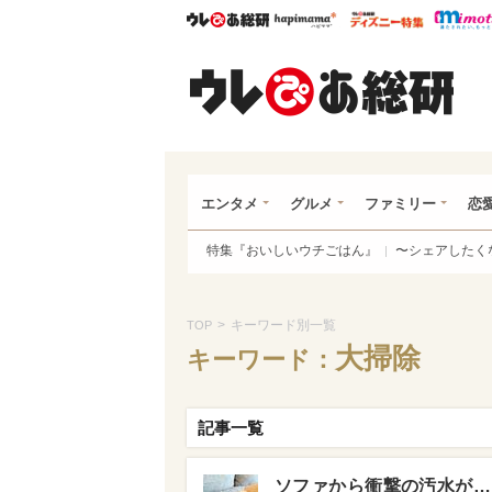
ウレぴあ総研
ハピママ*
ウレぴあ
ウレ
エンタメ
グルメ
ファミリー
恋
特集『おいしいウチごはん』
〜シェアしたく
>
キーワード別一覧
TOP
大掃除
キーワード：
記事一覧
ソファから衝撃の汚水が…