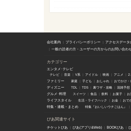
会社案内
プライバシーポリシー
アクセスデータ
一般の読者の方・ユーザーの方からのお問い合わ
カテゴリー
エンタメ･テレビ
テレビ
音楽
V系
アイドル
映画
アニメ
2
ファミリー
家庭
子ども
おしゃれ
おでかけ・
ディズニー
TDL
TDS
裏ワザ・攻略
混雑予想
グルメ･料理
スイーツ
食品
飲料
お菓子
お
ライフスタイル
生活・ライフハック
お金
おで
特集
・
連載
・
まとめ
特集『おいしいウチごはん』
ぴあ関連サイト
チケットぴあ
ぴあ(アプリ&Web)
BOOKぴあ