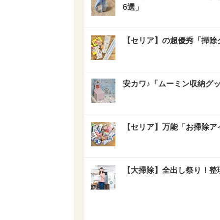
6選」
【セリア】の超優秀「掃除
安カワ♪「ムーミン収納グ
【セリア】万能「お掃除ア
【大掃除】全出し祭り！整