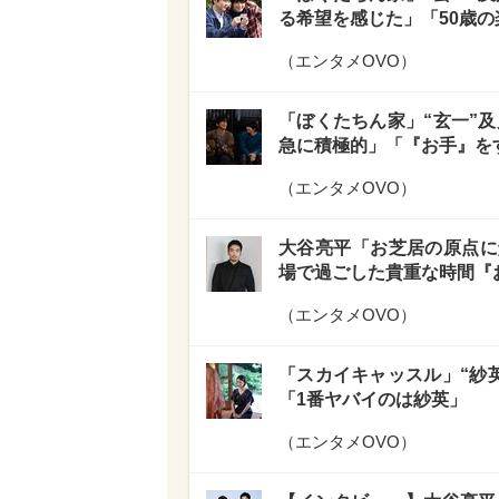
る希望を感じた」「50歳
（
エンタメOVO
）
「ぼくたちん家」“玄一”及
急に積極的」「『お手』を
（
エンタメOVO
）
大谷亮平「お芝居の原点に
場で過ごした貴重な時間『
（
エンタメOVO
）
「スカイキャッスル」“紗
「1番ヤバイのは紗英」
（
エンタメOVO
）