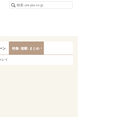
ーン
特集･連載･まとめ
キレイ