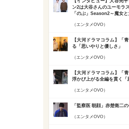
【インタビュー】大谷亮平
ン2は大谷さんのユーモラ
「のぶ」Season2～魔女
（
エンタメOVO
）
【大河ドラマコラム】「青
る「思いやりと優しさ」
（
エンタメOVO
）
【大河ドラマコラム】「青
浮かび上がる全編を貫く「
（
エンタメOVO
）
「監察医 朝顔」赤楚衛二の
（
エンタメOVO
）