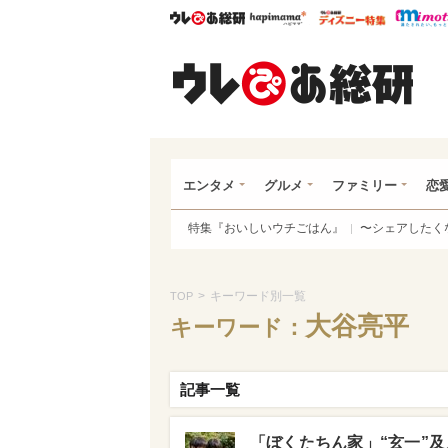
ウレぴあ総研
ハピママ*
ウレぴあ
ウレ
エンタメ
グルメ
ファミリー
恋
特集『おいしいウチごはん』
〜シェアしたく
>
キーワード別一覧
TOP
大谷亮平
キーワード：
記事一覧
「ぼくたちん家」“玄一”及