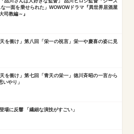
「品川さんは大好きな監督」 品川ヒロシ監督「シーズ
スな一面を乗せられた」WOWOWドラマ『異世界居酒屋
と大司教編～』
天を衝け」第八回「栄一の祝言」栄一や慶喜の姿に見
天を衝け」第七回「青天の栄一」徳川斉昭の一言から
思いやり」
登場に反響 「繊細な演技がすごい」