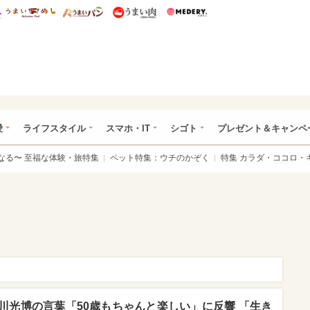
総研 ディズニー特集
mimot.
うまいめし
うまいパン
うまい肉
Medery.
ぴあ総研（うれぴあ）
愛
ライフスタイル
スマホ・IT
シゴト
プレゼント＆キャンペ
なる〜 至福な体験・旅特集
ペット特集：ウチのかぞく
特集 カラダ・ココロ・
川光博の言葉「50歳もちゃんと楽しい」に反響 「生き