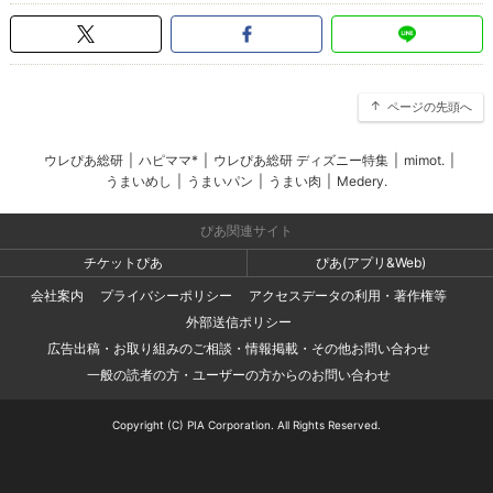
ページの先頭へ
ウレぴあ総研
|
ハピママ*
|
ウレぴあ総研 ディズニー特集
|
mimot.
|
うまいめし
|
うまいパン
|
うまい肉
|
Medery.
ぴあ関連サイト
チケットぴあ
ぴあ(アプリ&Web)
会社案内
プライバシーポリシー
アクセスデータの利用・著作権等
外部送信ポリシー
広告出稿・お取り組みのご相談・情報掲載・その他お問い合わせ
一般の読者の方・ユーザーの方からのお問い合わせ
Copyright (C) PIA Corporation. All Rights Reserved.