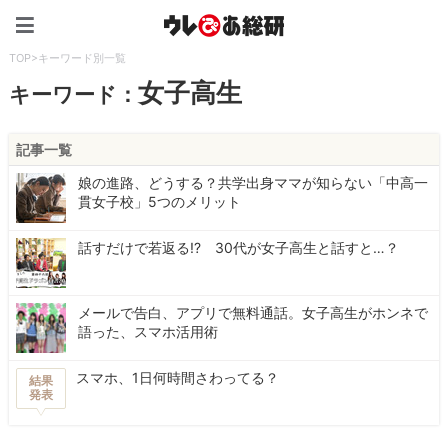
ウレぴあ総研（うれぴあ）
TOP
>
キーワード別一覧
女子高生
キーワード：
記事一覧
娘の進路、どうする？共学出身ママが知らない「中高一
貫女子校」5つのメリット
話すだけで若返る!? 30代が女子高生と話すと…？
メールで告白、アプリで無料通話。女子高生がホンネで
語った、スマホ活用術
スマホ、1日何時間さわってる？
結果
発表