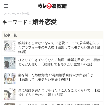
ウレぴあ総研（うれぴあ）
TOP
>
キーワード別一覧
婚外恋愛
キーワード：
記事一覧
離婚するしかないなんて…“恋愛ごっこ”で居場所を失っ
たアラフォー妻のその後【結婚してもモテたい主婦！最
終話】
ひとりで生きていくなんて無理！離婚を回避したい妻は
どんどん焦り…【結婚してもモテたい主婦！#7話】
妻を襲った離婚危機！“再婚相手候補”の婚外彼氏は…
【結婚してもモテたい主婦！#6話】
夫に離婚を突きつけられた！こんなことぐらいで…【結
婚してもモテたい主婦！#5話】