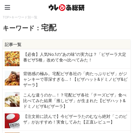
ウレぴあ総研（うれぴあ）
TOP
>
キーワード別一覧
宅配
キーワード：
記事一覧
【必食】人気No.1の“あの味”の実力は？「ピザーラ大定
番ピザ5種」改めて食べ比べてみた！
背徳感の極み。宅配ピザ各社の「肉たっぷりピザ」がジ
ャンキーで罪深すぎる…！【ピザハット&ドミノピザ&ピ
ザーラ】
こんな違うのか…！？宅配ピザ各社「チーズピザ」食べ
比べてみた結果「推しピザ」が生まれた【ピザハット&
ドミノピザ&ピザーラ】
【注文前に読んで】今ピザーラたのむなら絶対「このピ
ザ」がおすすめ！実食してみた【正直レビュー】