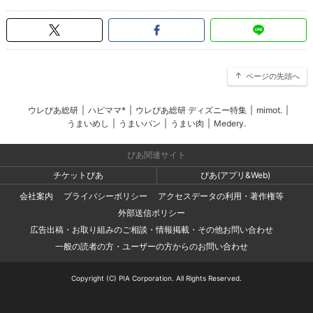
ページの先頭へ
ウレぴあ総研
|
ハピママ*
|
ウレぴあ総研 ディズニー特集
|
mimot.
|
うまいめし
|
うまいパン
|
うまい肉
|
Medery.
ぴあ関連サイト
チケットぴあ
ぴあ(アプリ&Web)
会社案内
プライバシーポリシー
アクセスデータの利用・著作権等
外部送信ポリシー
広告出稿・お取り組みのご相談・情報掲載・その他お問い合わせ
一般の読者の方・ユーザーの方からのお問い合わせ
Copyright (C) PIA Corporation. All Rights Reserved.