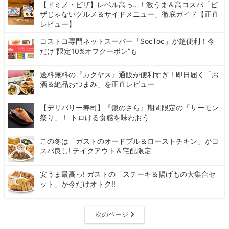
【ドミノ・ピザ】レベル高っ…！激うま＆高コスパ「ピ
ザじゃないグルメ＆サイドメニュー」徹底ガイド【正直
レビュー】
コストコ専門ネットスーパー「SocToc」が超便利！今
だけ“限定10%オフクーポン”も
送料無料の『カクヤス』通販が便利すぎ！即日届く「お
酒＆絶品おつまみ」を正直レビュー
【デリバリー寿司】『銀のさら』期間限定の「サーモン
祭り」！ トロける食感を味わおう
この冬は「ガストのオードブル＆ローストチキン」がコ
スパ良し! テイクアウト＆宅配限定
安うま最高っ! ガストの「ステーキ＆揚げもの大集合セ
ット」が今だけオトク!!
次のページ