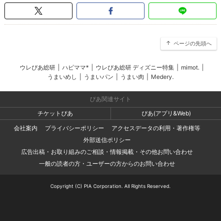
ページの先頭へ
ウレぴあ総研
|
ハピママ*
|
ウレぴあ総研 ディズニー特集
|
mimot.
|
うまいめし
|
うまいパン
|
うまい肉
|
Medery.
ぴあ関連サイト
チケットぴあ
ぴあ(アプリ&Web)
会社案内
プライバシーポリシー
アクセスデータの利用・著作権等
外部送信ポリシー
広告出稿・お取り組みのご相談・情報掲載・その他お問い合わせ
一般の読者の方・ユーザーの方からのお問い合わせ
Copyright (C) PIA Corporation. All Rights Reserved.