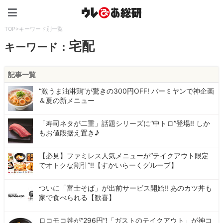
ウレぴあ総研（うれぴあ）
TOP
>
キーワード別一覧
宅配
キーワード：
記事一覧
“激うま油淋鶏”が驚きの300円OFF! バーミヤンで神企画
＆夏の新メニュー
「寿司ネタが二重」話題シリーズに“中トロ”登場!! しか
もお値段据え置き♪
【必見】ファミレス人気メニューが“テイクアウト限定
でオトクな割引”!!【すかいらーくグループ】
ついに「富士そば」が出前サービス開始!! あのカツ丼も
家で食べられる【歓喜】
ロコモコ丼が“296円”!「ガストのテイクアウト」が神コ