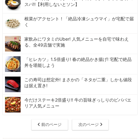
スパ!!【利用しないとソン】
根菜がアクセント！「絶品冷凍シュウマイ」が宅配で届
く
家飲みにワタミのUber! 人気メニューを自宅で味わえ
る、全49店舗で実施
「ヒレカツ」1.5倍盛り! 春の絶品かき揚げ! 宅配で絶品
丼を堪能しよう
この寿司は想定外! まさかの「ネタが二重」しかも値段
は据え置き!
今だけステーキ2倍盛り!! 牛の旨味ぎっしりのビバパエ
リア人気メニュー
前のページ
次のページ