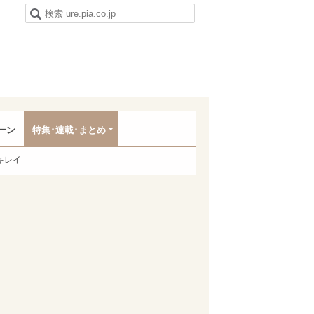
ーン
特集･連載･まとめ
キレイ