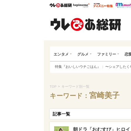
ウレぴあ総研
ハピママ*
ウレぴあ
ウレ
エンタメ
グルメ
ファミリー
恋
特集『おいしいウチごはん』
〜シェアしたく
>
キーワード別一覧
TOP
宮崎美子
キーワード：
記事一覧
朝ドラ「おむすび」ヒロイ