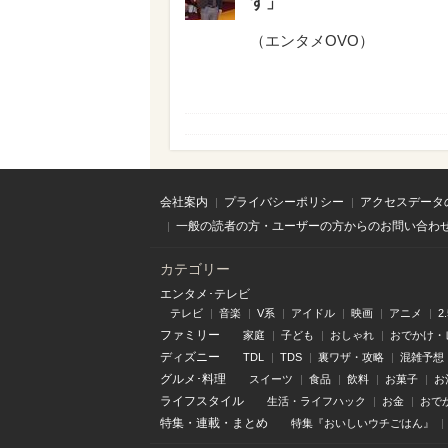
す」
（
エンタメOVO
）
会社案内
プライバシーポリシー
アクセスデータ
一般の読者の方・ユーザーの方からのお問い合わ
カテゴリー
エンタメ･テレビ
テレビ
音楽
V系
アイドル
映画
アニメ
2
ファミリー
家庭
子ども
おしゃれ
おでかけ・
ディズニー
TDL
TDS
裏ワザ・攻略
混雑予想
グルメ･料理
スイーツ
食品
飲料
お菓子
お
ライフスタイル
生活・ライフハック
お金
おで
特集
・
連載
・
まとめ
特集『おいしいウチごはん』