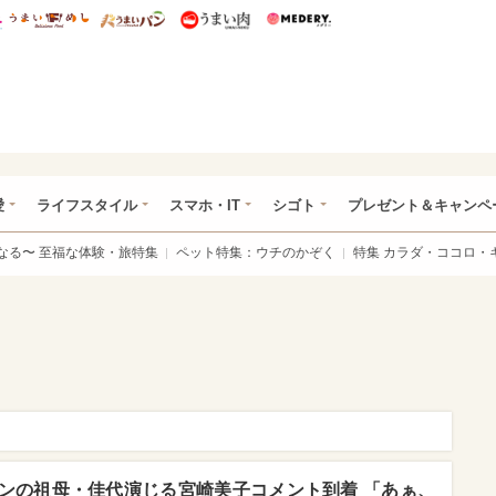
総研 ディズニー特集
mimot.
うまいめし
うまいパン
うまい肉
Medery.
ぴあ総研（うれぴあ）
愛
ライフスタイル
スマホ・IT
シゴト
プレゼント＆キャンペ
なる〜 至福な体験・旅特集
ペット特集：ウチのかぞく
特集 カラダ・ココロ・
ンの祖母・佳代演じる宮崎美子コメント到着 「あぁ、