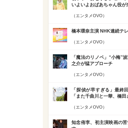
いよいよおばあちゃん役が
（
エンタメOVO
）
橋本環奈主演 NHK連続テ
（
エンタメOVO
）
「魔法のリノベ」“小梅”波
之介が猛アプローチ
（
エンタメOVO
）
「探偵が早すぎる」最終回
「また千曲川と一華、橋田
（
エンタメOVO
）
知念侑李、初主演映画の苦