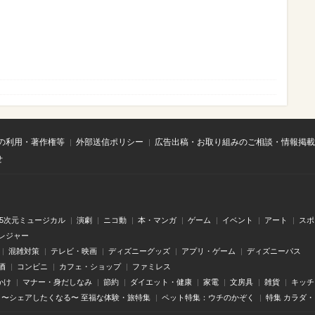
の利用・著作権等
外部送信ポリシー
広告出稿・お取り組みのご相談・情報掲載
せ
.5次元ミュージカル
演劇
ニコ動
本・マンガ
ゲーム
イベント
アート
スポ
レジャー
混雑対策
テレビ・映画
ディズニーグッズ
アプリ・ゲーム
ディズニーパス
酒
コンビニ
カフェ・ショップ
ファミレス
かけ
マナー・身だしなみ
節約
ダイエット・健康
家電
文房具
雑貨
キッチ
〜シェアしたくなる〜 至福な体験・旅特集
ペット特集：ウチのかぞく
特集 カラダ