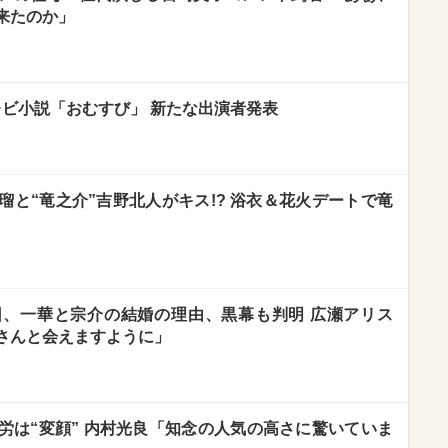
来たのか」
レビ小説「おむすび」 新たな出演者発表
瑠と“竜之介”吉野北人がキス!? 浴衣＆花火デートで竜
、一華と宗介の結婚の理由、黒幕も判明 広瀬アリス
さんと会えますように」
労は“変顔” 内村光良「知念の人気の高さに驚いていま