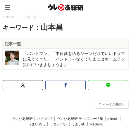
ウレぴあ総研（うれぴあ）
TOP
>
キーワード別一覧
山本昌
キーワード：
記事一覧
「バントマン」「中日愛を語るシーンだけでいいドラマ
に見えてきた」「バントじゃなくてたまにはホームラン
狙いにいきましょうよ」
ページの先頭へ
ウレぴあ総研
|
ハピママ*
|
ウレぴあ総研 ディズニー特集
|
mimot.
|
うまいめし
|
うまいパン
|
うまい肉
|
Medery.