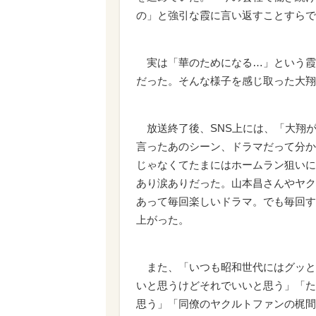
の」と強引な霞に言い返すことすらで
実は「華のためになる…」という霞
だった。そんな様子を感じ取った大翔
放送終了後、SNS上には、「大翔
言ったあのシーン、ドラマだって分か
じゃなくてたまにはホームラン狙いに
あり涙ありだった。山本昌さんやヤク
あって毎回楽しいドラマ。でも毎回す
上がった。
また、「いつも昭和世代にはグッと
いと思うけどそれでいいと思う」「た
思う」「同僚のヤクルトファンの梶間