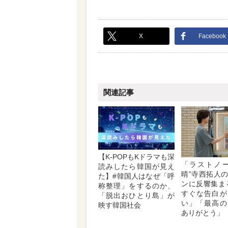
X
Facebook
関連記事
【K-POPもKドラマも深
「ラストノー
読みしたら韓国が見え
晴”寺西拓人
た】#韓国人はなぜ「呼
ンに反響集ま
称整理」をするのか、
すぐな告白が
「脱出おひとり島」が
い」「最高の
映す韓国社会
ありがとう」