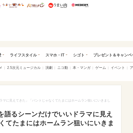
総研 ディズニー特集
mimot.
うまいめし
うまいパン
うまい肉
Medery.
ぴあ総研（うれぴあ）
愛
ライフスタイル
スマホ・IT
シゴト
プレゼント＆キャンペ
メ
2.5次元ミュージカル
演劇
ニコ動
本・マンガ
ゲーム
イベント
ラマに見えてきた」「バントじゃなくてたまにはホームラン狙いにいきまし
を語るシーンだけでいいドラマに見え
くてたまにはホームラン狙いにいきま