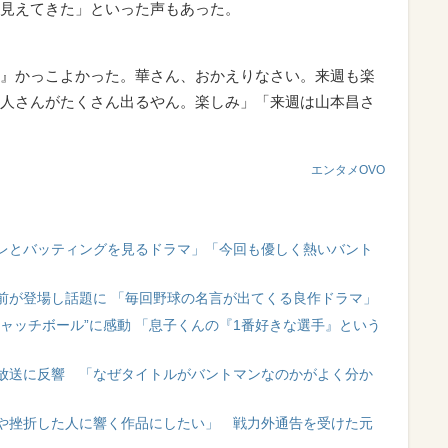
見えてきた」といった声もあった。
』かっこよかった。華さん、おかえりなさい。来週も楽
人さんがたくさん出るやん。楽しみ」「来週は山本昌さ
エンタメOVO
レとバッティングを見るドラマ」「今回も優しく熱いバント
前が登場し話題に 「毎回野球の名言が出てくる良作ドラマ」
ャッチボール”に感動 「息子くんの『1番好きな選手』という
放送に反響 「なぜタイトルがバントマンなのかがよく分か
や挫折した人に響く作品にしたい」 戦力外通告を受けた元