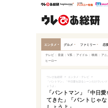
ウレぴあ総研
ハピママ*
ウレぴあ
ウレ
エンタメ
グルメ
ファミリー
恋
テレビ
音楽
V系
アイドル
映画
アニ
ヒーロー
>
>
ウレぴあ総研
エンタメ・テレビ
「バントマン」「中日愛を語るシーンだけでいいド
ょうよ」
「バントマン」「中日愛
てきた」「バントじゃな
しょうよ」