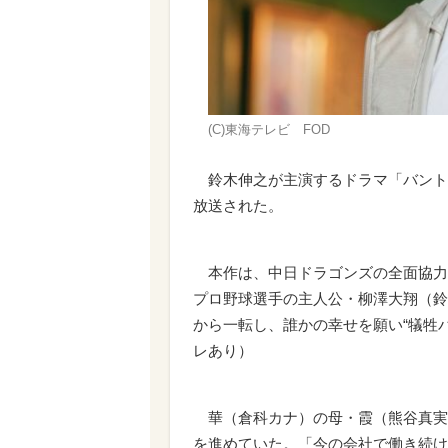
(C)東海テレビ FOD
鈴木伸之が主演するドラマ「バント
放送された。
本作は、中日ドラゴンズの全面協力
プロ野球選手の主人公・柳澤大翔（鈴
から一転し、誰かの幸せを願い“犠牲
レあり）
華（倉科カナ）の母・霞（熊谷真実
を進めていた。「今の会社で働き続け