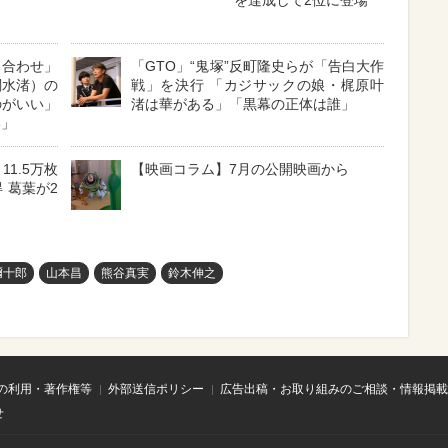
を達成して2位に登場
ち合わせ」
「GTO」“鬼塚”反町隆史らが「告白大作
関水渚）の
戦」を決行 「カジサックの娘・梶原叶
のがいい」
渚は華がある」「黒幕の正体は誰」
い」
11.5万枚
【映画コラム】7月の公開映画から
 葛葉が2
彌十郎
山本昌
熊谷真実
鈴木伸之
の利用・著作権等
外部送信ポリシー
広告出稿・お取り組みのご相談・情報掲載
せ