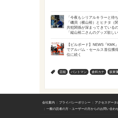
「今夜もシリアルキラーと待
「磯貝（横山裕）とヒナタ（
共犯関係が深まってきている
「縦山裕二さんのグッズ欲し
【ビルボード】NEWS『KMK』
でアルバム・セールス首位獲得
位に続く
>
芸能
バントマン
倉科カナ
坂東
会社案内
プライバシーポリシー
アクセスデータ
一般の読者の方・ユーザーの方からのお問い合わ