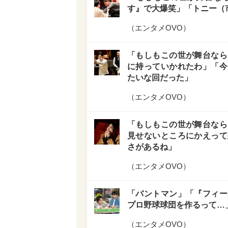
す』で大爆笑」「トニー（
（
エンタメOVO
）
「もしもこの世が舞台なら
に持っていかれたわ」「今
たいな回だった」
（
エンタメOVO
）
「もしもこの世が舞台なら
見せないところにかえって
さがあるね」
（
エンタメOVO
）
「バントマン」「『フィー
プロ野球球団を作るって…
（
エンタメOVO
）