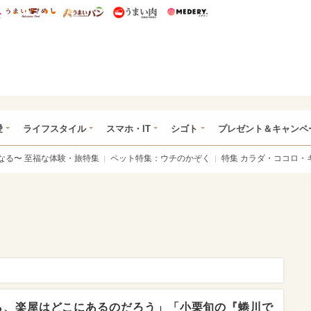
総研 ディズニー特集
mimot.
うまいめし
うまいパン
うまい肉
Medery.
ぴあ総研（うれぴあ）
愛
ライフスタイル
スマホ・IT
シゴト
プレゼント＆キャンペ
なる〜 至福な体験・旅特集
ペット特集：ウチのかぞく
特集 カラダ・ココロ・
ら、楽屋はどこにあるのだろう」「小栗旬の『蜷川で