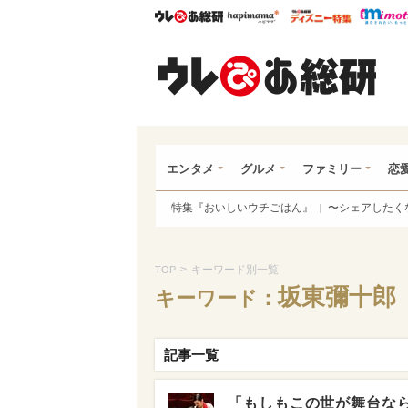
ウレぴあ総研
ハピママ*
ウレぴあ
ウレ
エンタメ
グルメ
ファミリー
恋
特集『おいしいウチごはん』
〜シェアしたく
>
キーワード別一覧
TOP
坂東彌十郎
キーワード：
記事一覧
「もしもこの世が舞台な