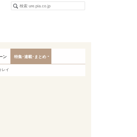
ーン
特集･連載･まとめ
キレイ