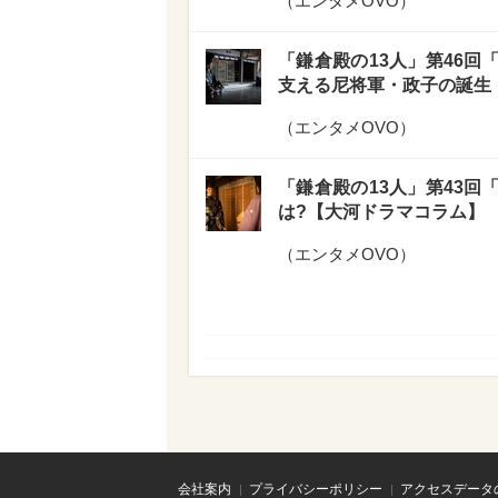
（
エンタメOVO
）
「鎌倉殿の13人」第46
支える尼将軍・政子の誕生
（
エンタメOVO
）
「鎌倉殿の13人」第43
は?【大河ドラマコラム】
（
エンタメOVO
）
会社案内
プライバシーポリシー
アクセスデータ