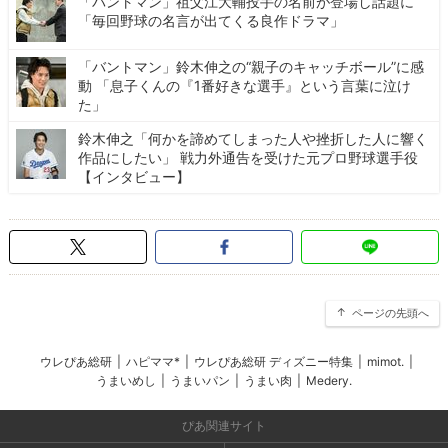
「バントマン」祖父江大輔投手の名前が登場し話題に
「毎回野球の名言が出てくる良作ドラマ」
「バントマン」鈴木伸之の“親子のキャッチボール”に感
動 「息子くんの『1番好きな選手』という言葉に泣け
た」
鈴木伸之「何かを諦めてしまった人や挫折した人に響く
作品にしたい」 戦力外通告を受けた元プロ野球選手役
【インタビュー】
ページの先頭へ
ウレぴあ総研
|
ハピママ*
|
ウレぴあ総研 ディズニー特集
|
mimot.
|
うまいめし
|
うまいパン
|
うまい肉
|
Medery.
ぴあ関連サイト