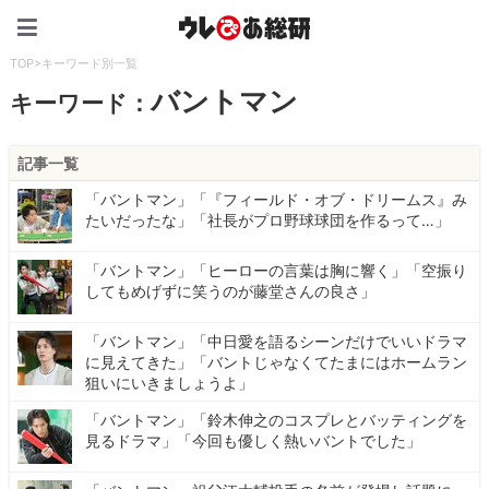
ウレぴあ総研（うれぴあ）
TOP
>
キーワード別一覧
バントマン
キーワード：
記事一覧
「バントマン」「『フィールド・オブ・ドリームス』み
たいだったな」「社長がプロ野球球団を作るって…」
「バントマン」「ヒーローの言葉は胸に響く」「空振り
してもめげずに笑うのが藤堂さんの良さ」
「バントマン」「中日愛を語るシーンだけでいいドラマ
に見えてきた」「バントじゃなくてたまにはホームラン
狙いにいきましょうよ」
「バントマン」「鈴木伸之のコスプレとバッティングを
見るドラマ」「今回も優しく熱いバントでした」