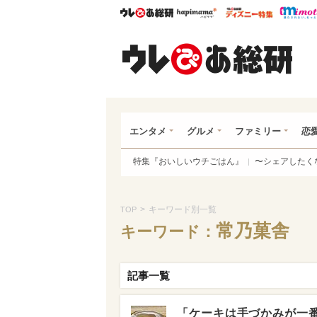
ウレぴあ総研
ハピママ*
ウレぴあ
ウレ
エンタメ
グルメ
ファミリー
恋
特集『おいしいウチごはん』
〜シェアしたく
>
キーワード別一覧
TOP
常乃菓舎
キーワード：
記事一覧
「ケーキは手づかみが一