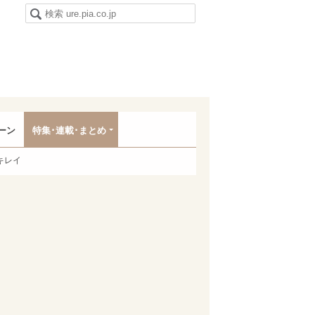
ーン
特集･連載･まとめ
キレイ