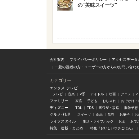
の“美味スイーツ”
会社案内
プライバシーポリシー
アクセスデータ
一般の読者の方・ユーザーの方からのお問い合わ
カテゴリー
エンタメ･テレビ
テレビ
音楽
V系
アイドル
映画
アニメ
2
ファミリー
家庭
子ども
おしゃれ
おでかけ・
ディズニー
TDL
TDS
裏ワザ・攻略
混雑予想
グルメ･料理
スイーツ
食品
飲料
お菓子
お
ライフスタイル
生活・ライフハック
お金
おで
特集
・
連載
・
まとめ
特集『おいしいウチごはん』