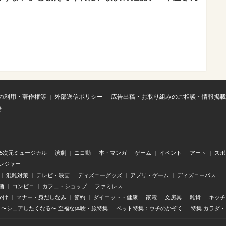
の利用・著作権等
外部送信ポリシー
広告出稿・お取り組みのご相談・情報掲載
せ
.5次元ミュージカル
演劇
ニコ動
本・マンガ
ゲーム
イベント
アート
スポ
レジャー
混雑対策
テレビ・映画
ディズニーグッズ
アプリ・ゲーム
ディズニーパス
酒
コンビニ
カフェ・ショップ
ファミレス
かけ
マナー・身だしなみ
節約
ダイエット・健康
家電
文房具
雑貨
キッチ
〜シェアしたくなる〜 至福な体験・旅特集
ペット特集：ウチのかぞく
特集 カラダ