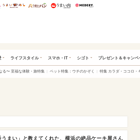
総研 ディズニー特集
mimot.
うまいめし
うまいパン
うまい肉
Medery.
ぴあ総研（うれぴあ）
愛
ライフスタイル
スマホ・IT
シゴト
プレゼント＆キャンペ
なる〜 至福な体験・旅特集
ペット特集：ウチのかぞく
特集 カラダ・ココロ・
番うまい」と教えてくれた、横浜の絶品ケーキ屋さん