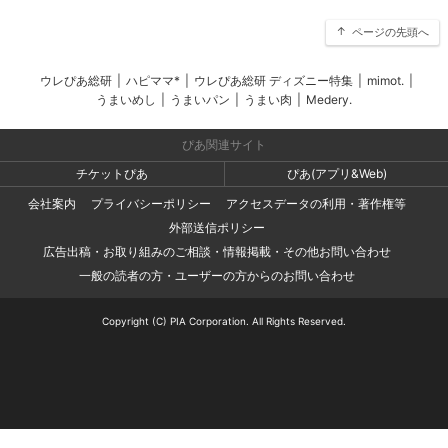
ページの先頭へ
ウレぴあ総研
|
ハピママ*
|
ウレぴあ総研 ディズニー特集
|
mimot.
|
うまいめし
|
うまいパン
|
うまい肉
|
Medery.
ぴあ関連サイト
チケットぴあ
ぴあ(アプリ&Web)
会社案内
プライバシーポリシー
アクセスデータの利用・著作権等
外部送信ポリシー
広告出稿・お取り組みのご相談・情報掲載・その他お問い合わせ
一般の読者の方・ユーザーの方からのお問い合わせ
Copyright (C) PIA Corporation. All Rights Reserved.