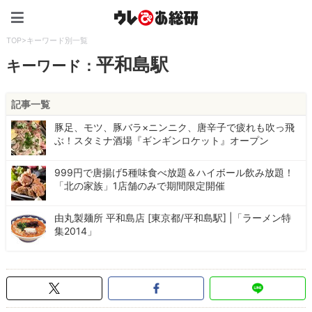
ウレぴあ総研（うれぴあ）
TOP
>
キーワード別一覧
平和島駅
キーワード：
記事一覧
豚足、モツ、豚バラ×ニンニク、唐辛子で疲れも吹っ飛
ぶ！スタミナ酒場『ギンギンロケット』オープン
999円で唐揚げ5種味食べ放題＆ハイボール飲み放題！
「北の家族」1店舗のみで期間限定開催
由丸製麺所 平和島店 [東京都/平和島駅] |「ラーメン特
集2014」