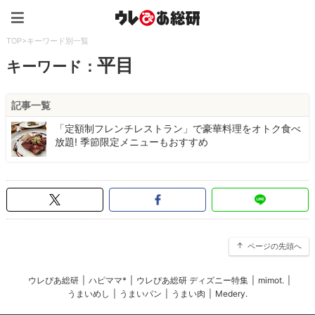
ウレぴあ総研（うれぴあ）
TOP
>
キーワード別一覧
平目
キーワード：
記事一覧
「定額制フレンチレストラン」で豪華料理をオトク食べ
放題! 季節限定メニューもおすすめ
ページの先頭へ
ウレぴあ総研
|
ハピママ*
|
ウレぴあ総研 ディズニー特集
|
mimot.
|
うまいめし
|
うまいパン
|
うまい肉
|
Medery.