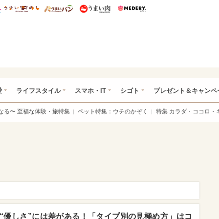
総研 ディズニー特集
mimot.
うまいめし
うまいパン
うまい肉
Medery.
ぴあ総研（うれぴあ）
愛
ライフスタイル
スマホ・IT
シゴト
プレゼント＆キャンペ
なる〜 至福な体験・旅特集
ペット特集：ウチのかぞく
特集 カラダ・ココロ・
“優しさ”には差がある！「タイプ別の見極め方」はコ