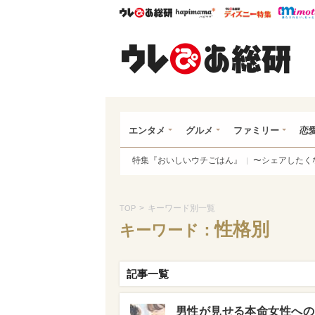
ウレぴあ総研
ハピママ*
ウレぴあ
ウレ
エンタメ
グルメ
ファミリー
恋
特集『おいしいウチごはん』
〜シェアしたく
>
キーワード別一覧
TOP
性格別
キーワード：
記事一覧
男性が見せる本命女性への