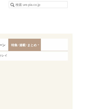
ーン
特集･連載･まとめ
キレイ