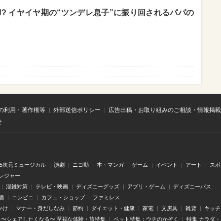
? イヤイヤ期の“ツンデレ息子”に振り回されるパパの
の利用・著作権等
外部送信ポリシー
広告出稿・お取り組みのご相談・情報掲載
せ
.5次元ミュージカル
演劇
ニコ動
本・マンガ
ゲーム
イベント
アート
スポ
レジャー
混雑対策
テレビ・映画
ディズニーグッズ
アプリ・ゲーム
ディズニーパス
酒
コンビニ
カフェ・ショップ
ファミレス
かけ
マナー・身だしなみ
節約
ダイエット・健康
家電
文房具
雑貨
キッチ
〜シェアしたくなる〜 至福な体験・旅特集
ペット特集：ウチのかぞく
特集 カラダ