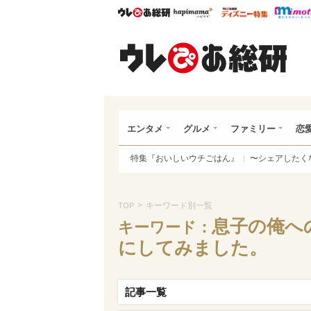
ウレぴあ総研
ハピママ*
ウレぴあ
ウレ
エンタメ
グルメ
ファミリー
恋
特集『おいしいウチごはん』
〜シェアしたく
>
キーワード別一覧
TOP
息子の俺へ
キーワード：
にしてみました。
記事一覧