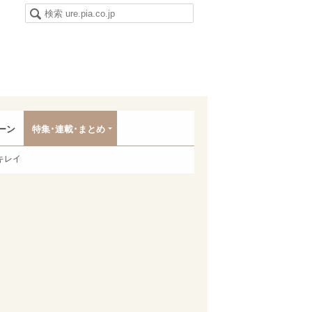
ーン
特集･連載･まとめ
キレイ