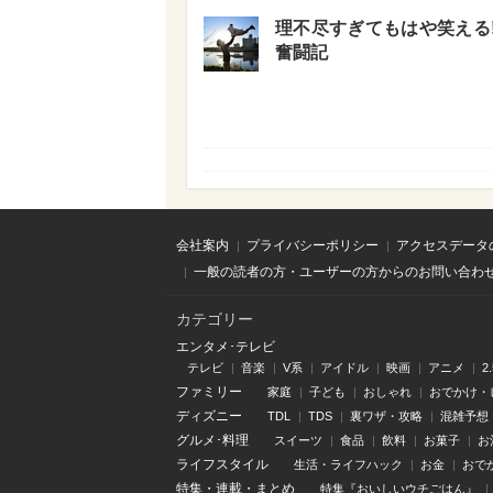
理不尽すぎてもはや笑える!
奮闘記
会社案内
プライバシーポリシー
アクセスデータ
一般の読者の方・ユーザーの方からのお問い合わ
カテゴリー
エンタメ･テレビ
テレビ
音楽
V系
アイドル
映画
アニメ
2
ファミリー
家庭
子ども
おしゃれ
おでかけ・
ディズニー
TDL
TDS
裏ワザ・攻略
混雑予想
グルメ･料理
スイーツ
食品
飲料
お菓子
お
ライフスタイル
生活・ライフハック
お金
おで
特集
・
連載
・
まとめ
特集『おいしいウチごはん』