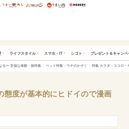
総研 ディズニー特集
mimot.
うまいめし
うまいパン
うまい肉
Medery.
ぴあ総研（うれぴあ）
愛
ライフスタイル
スマホ・IT
シゴト
プレゼント＆キャンペ
なる〜 至福な体験・旅特集
ペット特集：ウチのかぞく
特集 カラダ・ココロ・
の態度が基本的にヒドイので漫画