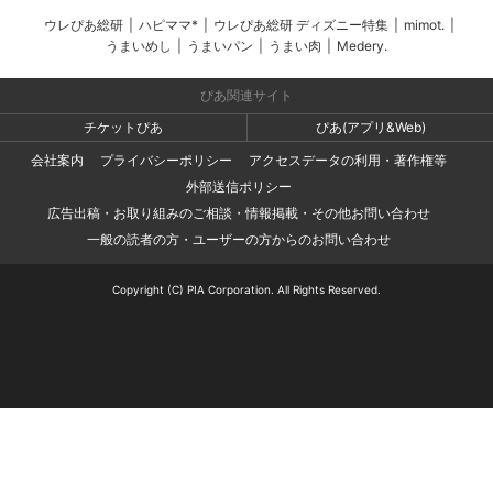
ウレぴあ総研
|
ハピママ*
|
ウレぴあ総研 ディズニー特集
|
mimot.
|
うまいめし
|
うまいパン
|
うまい肉
|
Medery.
ぴあ関連サイト
チケットぴあ
ぴあ(アプリ&Web)
会社案内
プライバシーポリシー
アクセスデータの利用・著作権等
外部送信ポリシー
広告出稿・お取り組みのご相談・情報掲載・その他お問い合わせ
一般の読者の方・ユーザーの方からのお問い合わせ
Copyright (C) PIA Corporation. All Rights Reserved.