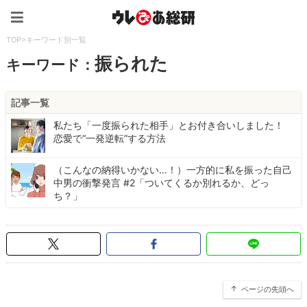
ウレぴあ総研（うれぴあ）
TOP
>
キーワード別一覧
振られた
キーワード：
記事一覧
私たち「一度振られた相手」とお付き合いしました！
恋愛で“一発逆転”する方法
（こんなの納得いかない…！）一方的に私を振った自己
中男の衝撃発言 #2「ついてくるか別れるか、どっ
ち？」
ページの先頭へ