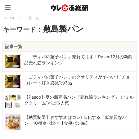
ウレぴあ総研（うれぴあ）
TOP
>
キーワード別一覧
敷島製パン
キーワード：
記事一覧
「ゴディバの菓子パン」売れてます！Pasco12月の新商
品売れ筋ランキング
「ゴディバの菓子パン」のクオリティがヤバい！“チョ
コレート好き必見”の3品
【Pasco】夏の新商品パン「売れ筋ランキング」！“ミル
ククリーム”が上位人気
【糖質制限】おすすめはコレ! 進化する「低糖質なパ
ン」10種食べ比べ【食事パン編】