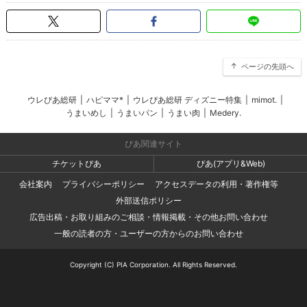
ページの先頭へ
ウレぴあ総研
|
ハピママ*
|
ウレぴあ総研 ディズニー特集
|
mimot.
|
うまいめし
|
うまいパン
|
うまい肉
|
Medery.
ぴあ関連サイト
チケットぴあ
ぴあ(アプリ&Web)
会社案内
プライバシーポリシー
アクセスデータの利用・著作権等
外部送信ポリシー
広告出稿・お取り組みのご相談・情報掲載・その他お問い合わせ
一般の読者の方・ユーザーの方からのお問い合わせ
Copyright (C) PIA Corporation. All Rights Reserved.