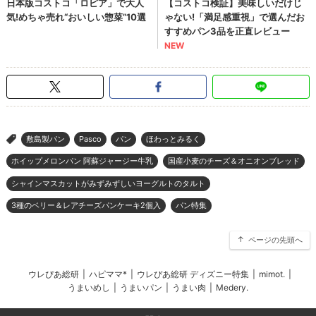
敷島製パン
Pasco
パン
ほわっとみるく
>
ホイップメロンパン 阿蘇ジャージー牛乳
国産小麦のチーズ＆オニオンブレッド
シャインマスカットがみずみずしいヨーグルトのタルト
3種のベリー＆レアチーズパンケーキ2個入
パン特集
ページの先頭へ
ウレぴあ総研
|
ハピママ*
|
ウレぴあ総研 ディズニー特集
|
mimot.
|
うまいめし
|
うまいパン
|
うまい肉
|
Medery.