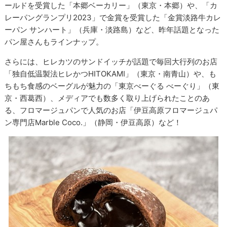
ールドを受賞した「本郷ベーカリー」（東京・本郷）や、「カ
レーパングランプリ2023」で金賞を受賞した「金賞淡路牛カレ
ーパン サンハート」（兵庫・淡路島）など、昨年話題となった
パン屋さんもラインナップ。
さらには、ヒレカツのサンドイッチが話題で毎回大行列のお店
「独自低温製法ヒレかつHITOKAMI」（東京・南青山）や、も
ちもち食感のベーグルが魅力の「東京べーぐる べーぐり」（東
京・西葛西）、メディアでも数多く取り上げられたことのあ
る、フロマージュパンで人気のお店「伊豆高原フロマージュパ
ン専門店Marble Coco.」（静岡・伊豆高原）など！