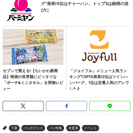
千葉
パンのフェス
パン特集
木更津
イベント
>