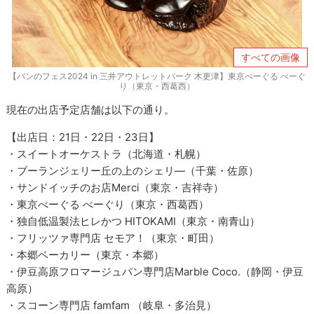
すべての画像
【パンのフェス2024 in 三井アウトレットパーク 木更津】東京べーぐる べーぐ
り（東京・西葛西）
現在の出店予定店舗は以下の通り。
【出店日：21日・22日・23日】
・スイートオーケストラ（北海道・札幌）
・ブーランジェリー丘の上のシェリ―（千葉・佐原）
・サンドイッチのお店Merci（東京・吉祥寺）
・東京べーぐる べーぐり（東京・西葛西）
・独自低温製法ヒレかつ HITOKAMI（東京・南青山）
・フリッツァ専門店 セモア！（東京・町田）
・本郷ベーカリー（東京・本郷）
・伊豆高原フロマージュパン専門店Marble Coco.（静岡・伊豆
高原）
・スコーン専門店 famfam （岐阜・多治見）