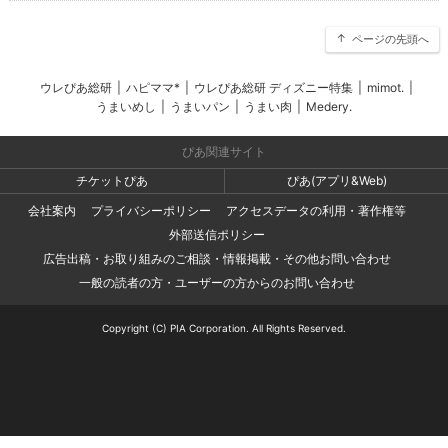
ページの先頭へ
ウレぴあ総研
|
ハピママ*
|
ウレぴあ総研 ディズニー特集
|
mimot.
|
うまいめし
|
うまいパン
|
うまい肉
|
Medery.
ぴあ関連サイト
チケットぴあ
ぴあ(アプリ&Web)
会社案内
プライバシーポリシー
アクセスデータの利用・著作権等
外部送信ポリシー
広告出稿・お取り組みのご相談・情報掲載・その他お問い合わせ
一般の読者の方・ユーザーの方からのお問い合わせ
Copyright (C) PIA Corporation. All Rights Reserved.